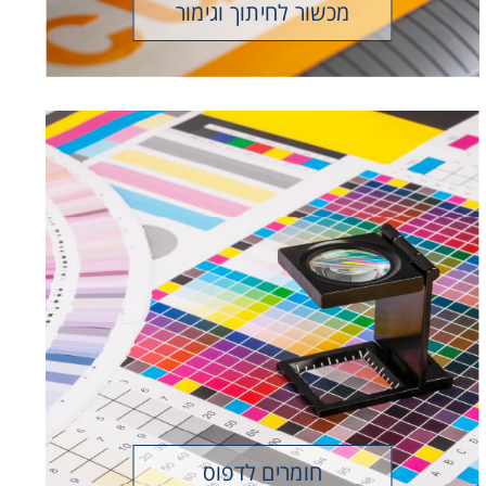
מכשור לחיתוך וגימור
שטיחי PVC
לוחות דגשפלס
מגנטים לדפוס מסחרי
חומרים למכונות דפוס
אופסט
ספירלות
גלילי למינציה
צבעי דפוס וחומרי עזר
לוחות דיגיטליים ל CTP
לוחות דפוס אנאלוגיים
ופילים לפיתוח
חומרים לדפוס