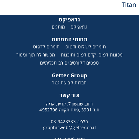
Titan
גראפיקס
גראפיקס
מותגים
תחומי התמחות
אני מאשר קבלת חומרים פרסומים מגטר
חומרים לשילוט ודפוס
חומרים לדפוס
מכונות דפוס, קדם דפוס ותוכנות
מכשור לחיתוך וגימור
מעונין לקבל הצעת מחיר או מידע עבור:
טפטים דקורטיביים רב תכליתיים
חומרי גלם לשילוט
Getter Group
חברות קבוצת גטר
חומרי גלם לדפוס
צור קשר
מכונת גימור לספרים בעוביים שונים Tecnau Libra 800
רחוב שמשון 7, קריית אריה
System
ת.ד 3901 ,פתח תקווה 4952706
טלפון: 03-9423333
graphicweb@getter.co.il