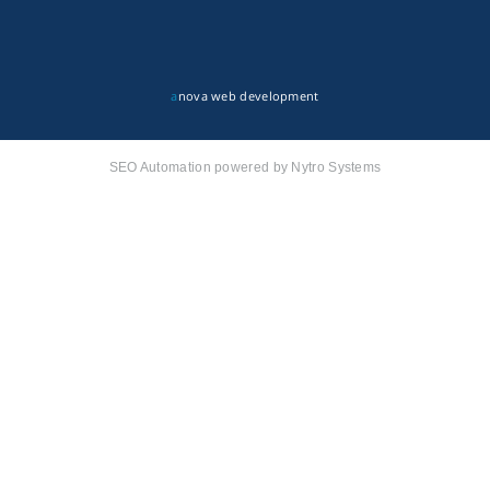
a
nova web development
SEO Automation powered by Nytro Systems
קבלת חומרים פרסומים מגטר
קבל הצעת מחיר או מידע עבור:
ם לשילוט
ם לדפוס