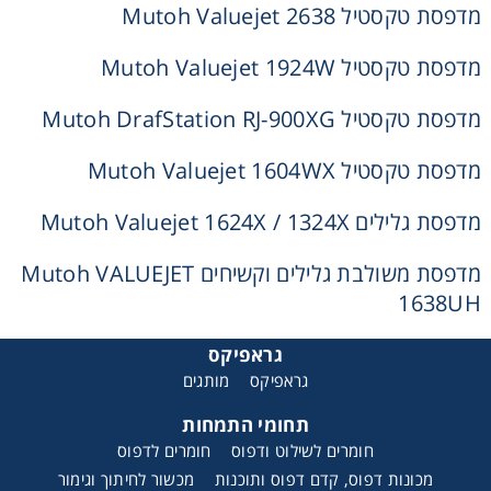
מדפסת טקסטיל Mutoh Valuejet 2638
מדפסת טקסטיל Mutoh Valuejet 1924W
מדפסת טקסטיל Mutoh DrafStation RJ-900XG
אני מאשר קבלת חומרים פרסומים מגטר
מדפסת טקסטיל Mutoh Valuejet 1604WX
מעונין לקבל הצעת מחיר או מידע עבור:
מדפסת גלילים Mutoh Valuejet 1624X / 1324X
חומרי גלם לשילוט
מדפסת משולבת גלילים וקשיחים Mutoh VALUEJET
1638UH
חומרי גלם לדפוס
גראפיקס
גראפיקס
מותגים
תחומי התמחות
חומרים לשילוט ודפוס
חומרים לדפוס
מכונות דפוס, קדם דפוס ותוכנות
מכשור לחיתוך וגימור