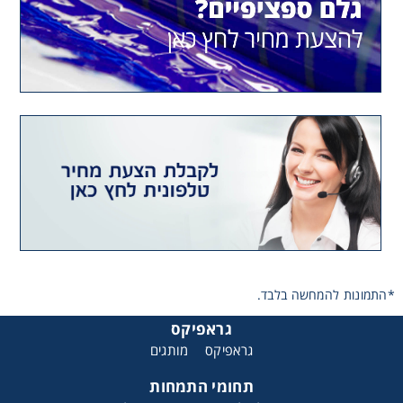
Komori System 38S web press
*התמונות להמחשה בלבד.
גראפיקס
גראפיקס
מותגים
תחומי התמחות