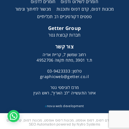
חומרים לשילוט ודפוס
חומרים לדפוס
מכונות דפוס, קדם דפוס ותוכנות
מכשור לחיתוך וגימור
טפטים דקורטיביים רב תכליתיים
Getter Group
חברות קבוצת גטר
KOMORI SYSTEM G38
צור קשר
רחוב שמשון 7, קריית אריה
ת.ד 3901 ,פתח תקווה 4952706
טלפון: 03-9423333
graphicweb@getter.co.il
מרכז לוגיסטי גטר
איזור התעשייה "לב הארץ", ראש העין
a
nova web development
תוכנות קדם דפוס, דפוס אופסט, מכונות דפוס אופסט, מכונות דפוס, קדם דפוס
SEO Automation powered by Nytro Systems