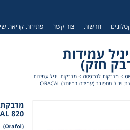
טלוגים
חדשות
צור קשר
פתיחת קריאת שיר
ניל עמידות
בק חזק)
וס
>
מדבקות להדפסה
>
מדבקות ויניל עמידות
מדבקת ויניל מתפורר (עמידה במיוחד) ORACAL
מדבקת ו
AL 820
(Orafol)