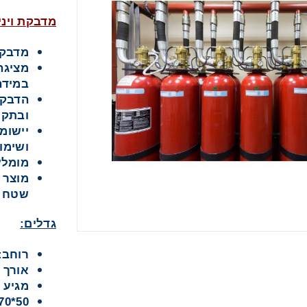
מדבקת ויניל מ
מדבקת
מציגה
במידה
הדבק:
קבלת חומרים פרסומים מגטר
ובתקנ
יישומ
קבל הצעת מחיר או מידע עבור:
ושימו
מומלץ לדפו
ם לשילוט
שטח מ
גדלים:
ם לדפוס
רוחב:100/114 ס”
אורך 50 מטר
מגיע 
50*70 ס”מ