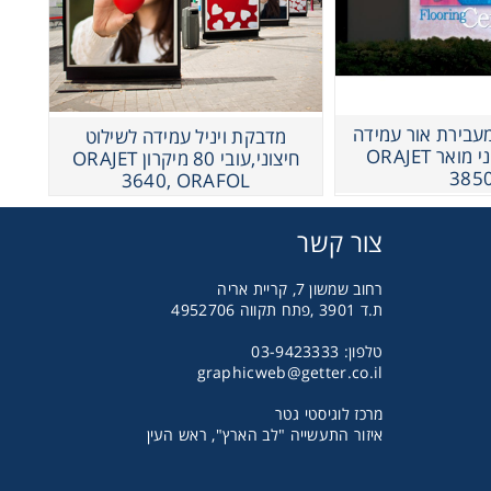
מעבירת אור עמידה
מדבקת ויניל עמידה לשילוט
לשילוט חיצוני מואר ORAJET
חיצוני,עובי 80 מיקרון ORAJET
385
3640, ORAFOL
צור קשר
רחוב שמשון 7, קריית אריה
ת.ד 3901 ,פתח תקווה 4952706
טלפון: 03-9423333
graphicweb@getter.co.il
מרכז לוגיסטי גטר
איזור התעשייה "לב הארץ", ראש העין