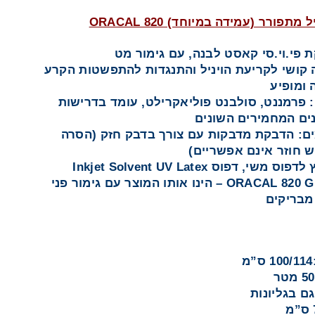
תפורר (עמידה במיוחד) ORACAL 820
 פי.וי.סי קאסט לבנה, עם גימור מט
 קושי לקריעת הויניל והתנגדות להתפשטות הקרע
 ומופיע
 פרמננט, סולבנט פוליאקרילט, עומד בדרישות
ים המחמירים השונים
ים: הדבקת מדבקות עם צורך בדבק חזק (הסרה
ש חוזר אינם אפשריים)
ס משי, דפוס Inkjet Solvent UV Latex
מוצר ORACAL 820 G – הינו אותו המוצר עם גימור פני
בריקים
מ
גם בגליונות