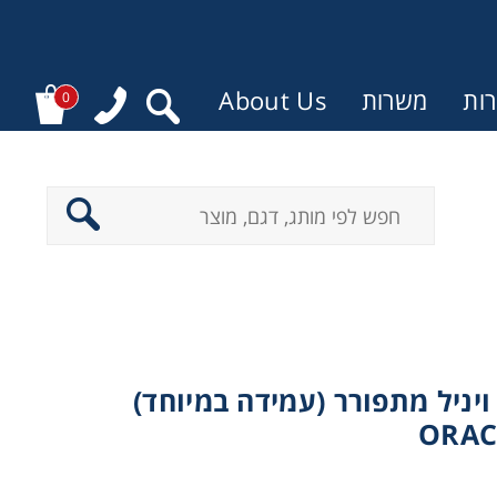
ות
משרות
About Us
0
יניל מתפורר (עמידה במיוחד)
ORAC