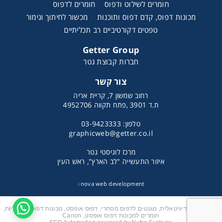
חומרים לשילוט ודפוס
חומרים לדפוס
מכונות דפוס, קדם דפוס ותוכנות
מכשור לחיתוך וגימור
טפטים דקורטיביים רב תכליתיים
Getter Group
חברות קבוצת גטר
צור קשר
רחוב שמשון 7, קריית אריה
ת.ד 3901 ,פתח תקווה 4952706
טלפון: 03-9423333
graphicweb@getter.co.il
מרכז לוגיסטי גטר
איזור התעשייה "לב הארץ", ראש העין
a
nova web development
מכונת דפוס דיגיטאלית, מגנטים לדפוס מסחרי, דפוס אופסט, מכונות דפוס דיגיטליות,
חומרים למכונות דפוס אופסט, Canon