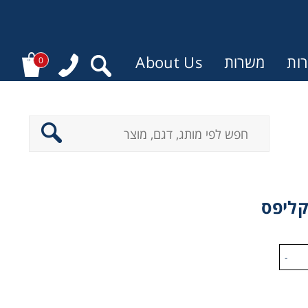
ות
משרות
About Us
0
קליפס
-