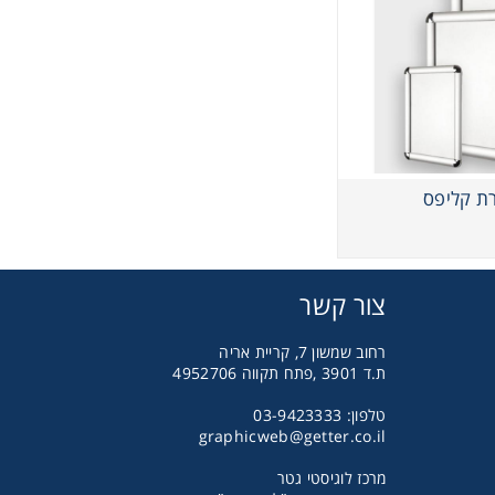
ת קליפס
צור קשר
רחוב שמשון 7, קריית אריה
ת.ד 3901 ,פתח תקווה 4952706
טלפון: 03-9423333
graphicweb@getter.co.il
מרכז לוגיסטי גטר