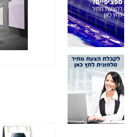
אני מאשר 
מעונין ל
חומרי גל
חומרי גל