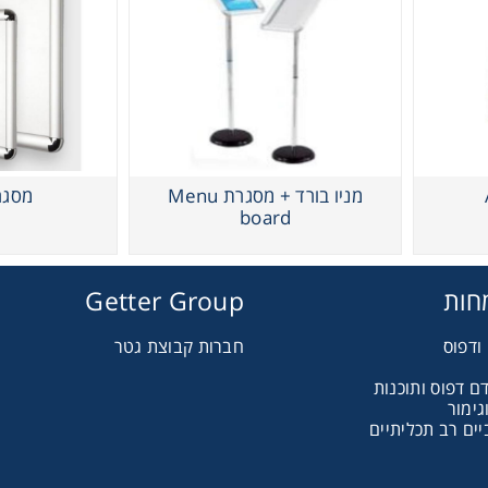
מתקן אלומיניום A
מניו בורד + מסגרת Menu
מסגר
board
חות
Getter Group
ודפוס
חברות קבוצת גטר
ם דפוס ותוכנות
גימור
ים רב תכליתיים