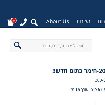
ות
משרות
About Us
0
חדש!!