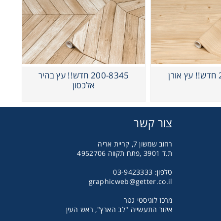
ן
200-8345 חדש!! עץ בהיר
אלכסון
צור קשר
רחוב שמשון 7, קריית אריה
ת.ד 3901 ,פתח תקווה 4952706
טלפון: 03-9423333
graphicweb@getter.co.il
מרכז לוגיסטי גטר
איזור התעשייה "לב הארץ", ראש העין