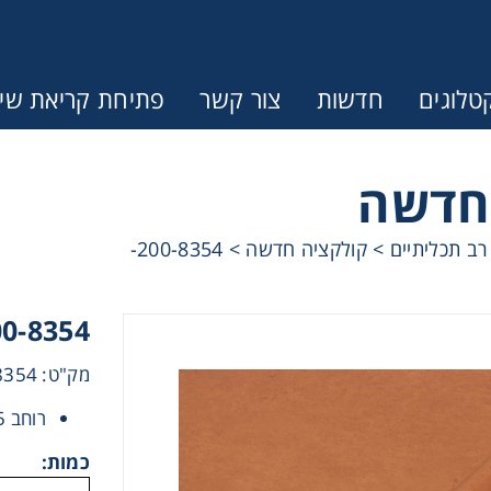
טלוגים
חדשות
צור קשר
פתיחת קריאת שיר
חדשה
רב תכליתיים
>
קולקציה חדשה
>
200-8354-
200-8354-חימר כתום 
מק"ט: 200-8354
רוחב 67.5 ס”מ, אורך 15 מ’
כמות: