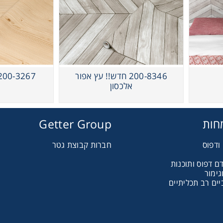
הדמיות לטפטים
200-8346 חדש!! עץ אפור
200-3267 חדש!! עץ אור
אלכסון
חות
Getter Group
ודפוס
חברות קבוצת גטר
ם דפוס ותוכנות
גימור
ים רב תכליתיים