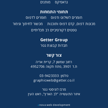
גראפיקס
מותגים
תחומי התמחות
חומרים לשילוט ודפוס
חומרים לדפוס
מכונות דפוס, קדם דפוס ותוכנות
מכשור לחיתוך וגימור
טפטים דקורטיביים רב תכליתיים
Getter Group
חברות קבוצת גטר
צור קשר
רחוב שמשון 7, קריית אריה
ת.ד 3901 ,פתח תקווה 4952706
טלפון: 03-9423333
graphicweb@getter.co.il
מרכז לוגיסטי גטר
איזור התעשייה "לב הארץ", ראש העין
a
nova web development