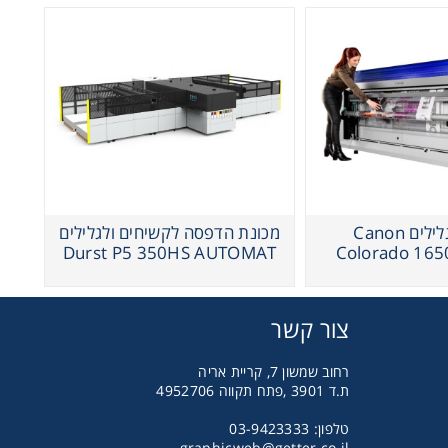
מדפסת גלילים Canon
מכונת הדפסה לקשיחים ולגלילים
Durst P5 350HS AUTOMAT
Colorado 165
צור קשר
רחוב שמשון 7, קריית אריה
ת.ד 3901 ,פתח תקווה 4952706
טלפון: 03-9423333
graphicweb@getter.co.il