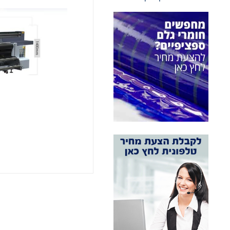
אני מאשר 
מעונין ל
חומרי גל
חומרי גל