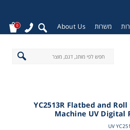
ות
משרות
About Us
0
YC2513R Flatbed and Roll 
Machine UV Digital 