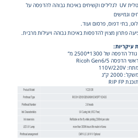
מדפסת דיגיטלית UV לגלילים וקשיחים באיכות גבוהה להדפסה על
ים וגמישים
ילוט, בתי דפוס, פרסום ועוד.
ה פתרון מצוין להדפסות באיכות גבוהה ויעילות מרבית.
 עיקריות
:
ודל הדפסה של 1300*2500 מ”
אשי הדפסה Ricoh Gen6/5
תח: 110V/220V
שקל: 2000 ק”ג
וכנת RIP FP