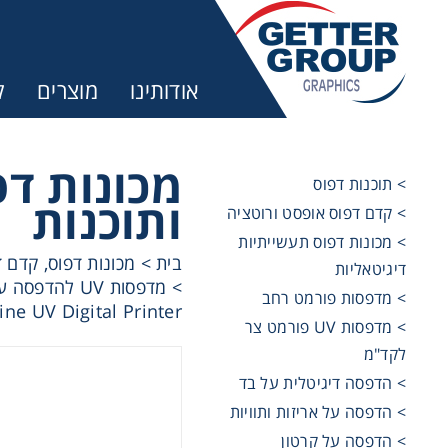
אודותינו
מוצרים
ק
מכונות דפ
> תוכנות דפוס
ותוכנות
> קדם דפוס אופסט ורוטציה
> מכונות דפוס תעשייתיות
בית
>
מכונות דפוס, קדם ד
דיגיטאליות
>
מדפסות UV להדפסה על קשיחים
> מדפסות פורמט רחב
ine UV Digital Printer
> מדפסות UV פורמט צר
לקד"מ
> הדפסה דיגיטלית על בד
> הדפסה על אריזות ותוויות
> הדפסה על קרטון