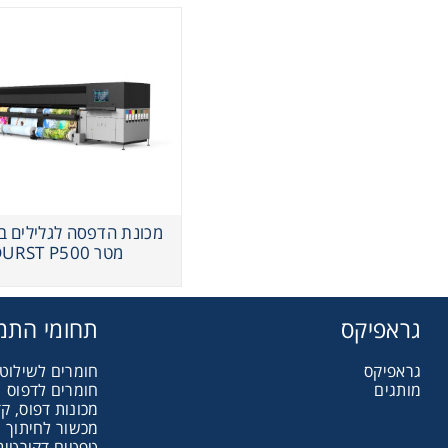
מטר DURST P500
גראפיקס
תחומי התמ
גראפיקס
חומרים לשילוט 
מותגים
חומרים לדפוס
מכונות דפוס, קד
מכשור לחיתוך ו
טפטים דקורטיבי