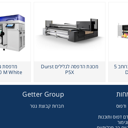
מכונת הדפסה לגלילים Durst P5X
מכונת הדפסה לגלילים ברוחב 5
מכונת הדפסה לגלילים Durst
0 M White
P5X
חות
Getter Group
ודפוס
חברות קבוצת גטר
ם דפוס ותוכנות
גימור
ים רב תכליתיים