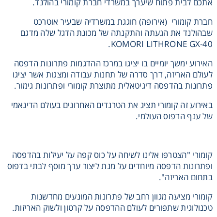
אתכם לבית פתוח שיערך במשרדי חברת קומורי בהולנד.
חברת קומורי (אירופה) חוגגת במשרדיה שבעיר אוטרכט
שבהולנד את הגעתה והתקנתה של מכונת הדגל שלה מדגם
KOMORI LITHRONE GX-40.
האירוע ימשך יומיים בו יציגו במרכז ההדגמות פתרונות הדפסה
אני מאשר קבלת חומרים פרסומים מגטר
לעולם האריזה, דרך סדרה של תחנות עבודה ומצגות אשר יציגו
פתרונות בהדפסה דיגיטאלית מתוצרת קומורי ופתרונות גימור.
מעונין לקבל הצעת מחיר או מידע עבור:
באירוע זה קומורי תציג את הטרנדים האחרונים בעולם הדינאמי
של ענף הדפוס העולמי.
חומרי גלם לשילוט
חומרי גלם לדפוס
קומורי "הצטרפו אלינו לשיחה על כוס קפה על יעילות בהדפסה
ופתרונות הדפסה מיוחדים על מנת ליצור ערך מוסף לבתי בדפוס
בתחום האריזה".
קומורי מציעה מגוון רחב של פתרונות המונעים מחדשנות
טכנולוגית שתפורים לעולם ההדפסה על קרטון ולשוק האריזות.