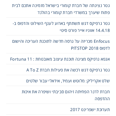
גטר נציגתה של חברת קומורי בישראל מזמינה אתכם לבית
פתוח שיערך במשרדי חברת קומורי בהולנד
גטר גרפיקס דגש תשתתף בארוע לענף השילוט והדפוס ב-
14.4.18 אווניו אייר פורט סיטי
Enfocus מכריזה על גרסה חדשה לתוכנת העריכה והישום
לדפוס 2018 PITSTOP
אגפא גרפיקס מציגה תוכנת עיצוב מאובטחת : Fortuna 11
גטר גרפיקס דגש רכשה את פעילות חברת A To Z
שלט אקריליק: מלוטש ועמיד, אידאלי עבור שלטים
חברת לרנר הפחיתה זיהום סביבתי ושיפרה את איכות
ההדפסה
תערוכת ישפרינט 2017