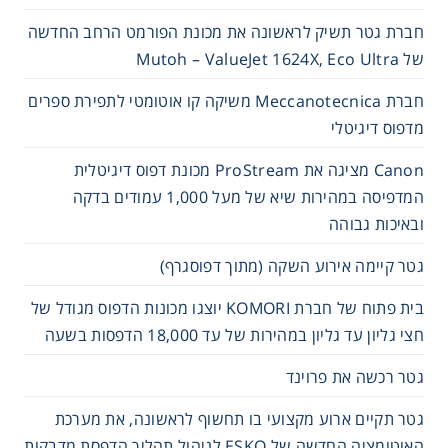
חברת גטר תשיק לראשונה את מכונת הפורמט הרחב החדשה
של Mutoh – ValueJet 1624X, Eco Ultra
חברת Meccanotecnica משיקה קו אוטומטי לתפירת ספרים
מדפוס דיגיטלי
Canon מציגה את ProStream מכונת דפוס דיגיטלית
המדפיסה במהירות שיא של מעל 1,000 עמודים בדקה
ובאיכות גבוהה
גטר קיימה אירוע השקה (מתוך דפוסגרף)
בית פתוח של חברת KOMORI יוצגו מכונות הדפוס מגודל של
חצי גליון עד גליון במהירות של עד 18,000 הדפסות בשעה
גטר רכשה את פרוינד
גטר תקיים ארוע מקצועי בו תחשוף לראשונה, את מערכת
האוטומציה החדשה של ESKO לניהול תהליך הדפסת מדבקות