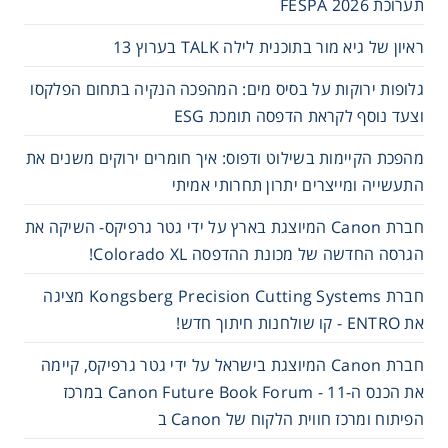
תערוכת FESPA 2026
ראיון של גיא מור בתוכנית לילה TALK בערוץ 13
גלופות ירוקות על בסיס מים: המהפכה הנקיה בתחום הפלקסו
וצעד נוסף לקראת הדפסה תומכת ESG
מהפכת הקיימות בשילוט ודפוס: איך חומרים ירוקים משנים את
התעשייה ומייצרים יתרון תחרותי אמיתי
חברת Canon המיוצגת בארץ על ידי גטר גרפיקס- השיקה את
הגרסה החדשה של מכונת ההדפסה Colorado XL!
חברת Kongsberg Precision Cutting Systems מציגה
את ENTRO - קו שולחנות חיתוך חדש!
חברת Canon המיוצגת בישראל על ידי גטר גרפיקס, קיימה
את הכנס ה-11 - Canon Future Book Forum במרכז
הפיתוח ומרכז חווית הלקוח של Canon ב