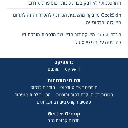
המהפכנית ללא דבק בצד מכונות דפוס פורמט רחב
GeckSkin מדבקה מהפכנית הניתנת להסרה והזזה לתחום
השילוט והדקורציה
חברת Durst השיקה דור חדש של מדפסות הזרקת דיו
להדפסה על בדי טקסטיל
גראפיקס
גראפיקס
מותגים
תחומי התמחות
חומרים לשילוט ודפוס
חומרים לדפוס
מכונות דפוס, קדם דפוס ותוכנות
מכשור לחיתוך וגימור
טפטים דקורטיביים רב תכליתיים
Getter Group
חברות קבוצת גטר