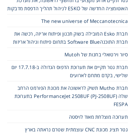
גטר תקיים ארוע מקצועי בו תחשוף לראשונה, את מערכת
האוטומציה החדשה של ESKO לניהול תהליך הדפסת מדבקות
The new universe of Meccanotecnica
חברת Esko המובילה בשוק תכנון ופיתוח אריזה, רכשה את
חברת התוכנהSoftware Blue בתחום פיתוח וניהול אריזות
סיור וירטואלי בחנות של Mutoh
חברת גטר תקיים את תערוכת הדפוס הגדולה ב-17.7.18 יום
שלישי, בקדם מתחם לארועים
חברת Mutho תשיק לראשונה את מכונת הפורמט הרחב
שלה PerformanceJet 2508UF (PJ-2508UF) בתערוכת
FESPA
תערוכה מוצלחת מאוד לויסטה
גטר תציג מכונת CNC עוצמתית שטרם נראתה בארץ