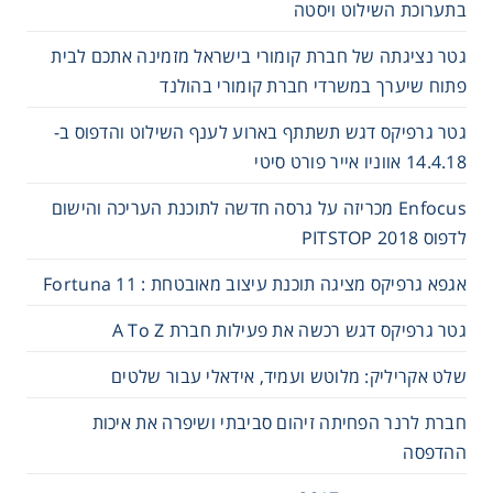
בתערוכת השילוט ויסטה
גטר נציגתה של חברת קומורי בישראל מזמינה אתכם לבית
פתוח שיערך במשרדי חברת קומורי בהולנד
גטר גרפיקס דגש תשתתף בארוע לענף השילוט והדפוס ב-
14.4.18 אווניו אייר פורט סיטי
Enfocus מכריזה על גרסה חדשה לתוכנת העריכה והישום
לדפוס 2018 PITSTOP
אגפא גרפיקס מציגה תוכנת עיצוב מאובטחת : Fortuna 11
גטר גרפיקס דגש רכשה את פעילות חברת A To Z
שלט אקריליק: מלוטש ועמיד, אידאלי עבור שלטים
חברת לרנר הפחיתה זיהום סביבתי ושיפרה את איכות
ההדפסה