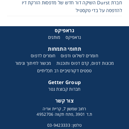
חברת Durst השיקה דור חדש של מדפסות הזרקת דיו
להדפסה על בדי טקסטיל
גראפיקס
גראפיקס
מותגים
תחומי התמחות
חומרים לשילוט ודפוס
חומרים לדפוס
מכונות דפוס, קדם דפוס ותוכנות
מכשור לחיתוך וגימור
טפטים דקורטיביים רב תכליתיים
Getter Group
חברות קבוצת גטר
צור קשר
רחוב שמשון 7, קריית אריה
ת.ד 3901 ,פתח תקווה 4952706
טלפון: 03-9423333