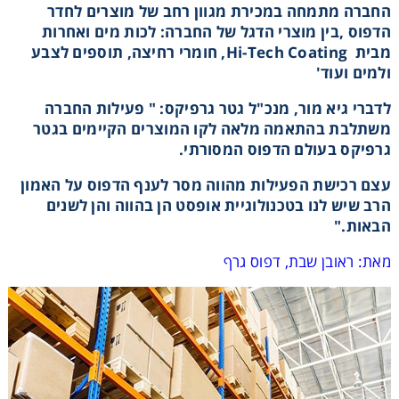
החברה מתמחה במכירת מגוון רחב של מוצרים לחדר
הדפוס ,בין מוצרי הדגל של החברה: לכות מים ואחרות
מבית
Hi-Tech Coating
, חומרי רחיצה, תוספים לצבע
ולמים ועוד'
לדברי גיא מור, מנכ"ל גטר גרפיקס: " פעילות החברה
אני מאשר קבלת חומרים פרסומים מגטר
משתלבת בהתאמה מלאה לקו המוצרים הקיימים בגטר
גרפיקס בעולם הדפוס המסורתי.
מעונין לקבל הצעת מחיר או מידע עבור:
עצם רכישת הפעילות מהווה מסר לענף הדפוס על האמון
הרב שיש לנו בטכנולוגיית אופסט הן בהווה והן לשנים
חומרי גלם לשילוט
הבאות."
מאת: ראובן שבת, דפוס גרף
חומרי גלם לדפוס