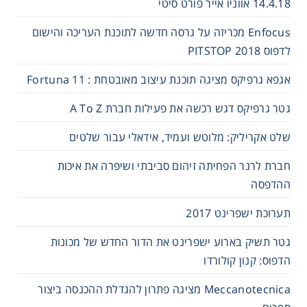
14.4.18 אווניו אייר פורט סיטי
Enfocus מכריזה על גרסה חדשה לתוכנת העריכה והישום
לדפוס 2018 PITSTOP
אגפא גרפיקס מציגה תוכנת עיצוב מאובטחת : Fortuna 11
גטר גרפיקס דגש רכשה את פעילות חברת A To Z
שלט אקריליק: מלוטש ועמיד, אידאלי עבור שלטים
חברת לרנר הפחיתה זיהום סביבתי ושיפרה את איכות
ההדפסה
תערוכת ישפרינט 2017
גטר תשיק בארוע ישפרינט את הדור החדש של מכונות
הדפוס: קנון קולורדו
Meccanotecnica מציגה פתרון להגדלת ההכנסה ביצור