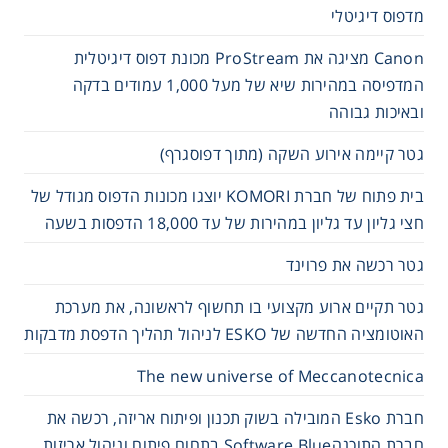
מדפוס דיגיטלי
Canon מציגה את ProStream מכונת דפוס דיגיטלית
המדפיסה במהירות שיא של מעל 1,000 עמודים בדקה
ובאיכות גבוהה
גטר קיימה אירוע השקה (מתוך דפוסגרף)
בית פתוח של חברת KOMORI יוצגו מכונות הדפוס מגודל של
חצי גליון עד גליון במהירות של עד 18,000 הדפסות בשעה
גטר רכשה את פרוינד
גטר תקיים ארוע מקצועי בו תחשוף לראשונה, את מערכת
האוטומציה החדשה של ESKO לניהול תהליך הדפסת מדבקות
The new universe of Meccanotecnica
חברת Esko המובילה בשוק תכנון ופיתוח אריזה, רכשה את
חברת התוכנהSoftware Blue בתחום פיתוח וניהול אריזות