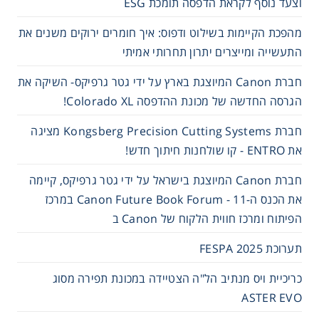
וצעד נוסף לקראת הדפסה תומכת ESG
מהפכת הקיימות בשילוט ודפוס: איך חומרים ירוקים משנים את
התעשייה ומייצרים יתרון תחרותי אמיתי
חברת Canon המיוצגת בארץ על ידי גטר גרפיקס- השיקה את
הגרסה החדשה של מכונת ההדפסה Colorado XL!
חברת Kongsberg Precision Cutting Systems מציגה
את ENTRO - קו שולחנות חיתוך חדש!
חברת Canon המיוצגת בישראל על ידי גטר גרפיקס, קיימה
את הכנס ה-11 - Canon Future Book Forum במרכז
הפיתוח ומרכז חווית הלקוח של Canon ב
תערוכת FESPA 2025
כריכיית ויס מנתיב הל"ה הצטיידה במכונת תפירה מסוג
ASTER EVO