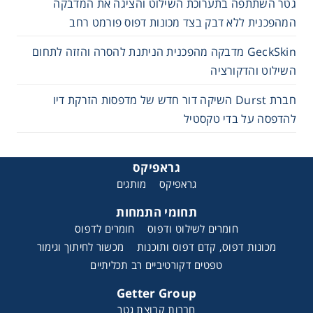
גטר השתתפה בתערוכת השילוט והציגה את המדבקה
המהפכנית ללא דבק בצד מכונות דפוס פורמט רחב
GeckSkin מדבקה מהפכנית הניתנת להסרה והזזה לתחום
השילוט והדקורציה
חברת Durst השיקה דור חדש של מדפסות הזרקת דיו
להדפסה על בדי טקסטיל
גראפיקס
גראפיקס
מותגים
תחומי התמחות
חומרים לשילוט ודפוס
חומרים לדפוס
מכונות דפוס, קדם דפוס ותוכנות
מכשור לחיתוך וגימור
טפטים דקורטיביים רב תכליתיים
Getter Group
חברות קבוצת גטר