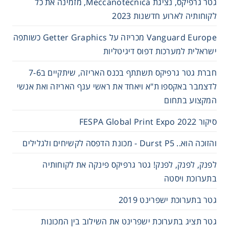
גטר גרפיקס, נציגת Meccanotecnica, מזמינה את כל
לקוחותיה לארוע חדשנות 2023
Vanguard Europe מכריזה על Getter Graphics כשותפה
ישראלית למערכות דפוס דיגיטליות
חברת גטר גרפיקס תשתתף בכנס האריזה, שיתקיים ב7-6
לדצמבר באקספו ת"א ויאחד את ראשי ענף האריזה ואת אנשי
המקצוע בתחום
סיקור FESPA Global Print Expo 2022
והזוכה הוא.. Durst P5 - מכונת הדפסה לקשיחים ולגלילים
לפנק, לפנק, לפנק! גטר גרפיקס פינקה את לקוחותיה
בתערוכת ויסטה
גטר בתערוכת ישפרינט 2019
גטר תציג בתערוכת ישפרינט את השילוב בין המכונות