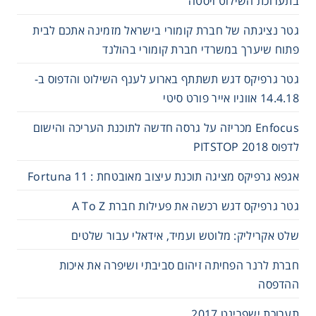
בתערוכת השילוט ויסטה
גטר נציגתה של חברת קומורי בישראל מזמינה אתכם לבית
פתוח שיערך במשרדי חברת קומורי בהולנד
גטר גרפיקס דגש תשתתף בארוע לענף השילוט והדפוס ב-
14.4.18 אווניו אייר פורט סיטי
Enfocus מכריזה על גרסה חדשה לתוכנת העריכה והישום
לדפוס 2018 PITSTOP
אגפא גרפיקס מציגה תוכנת עיצוב מאובטחת : Fortuna 11
גטר גרפיקס דגש רכשה את פעילות חברת A To Z
שלט אקריליק: מלוטש ועמיד, אידאלי עבור שלטים
חברת לרנר הפחיתה זיהום סביבתי ושיפרה את איכות
ההדפסה
תערוכת ישפרינט 2017