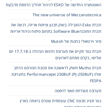
האוטומציה החדשה של ESKO לניהול תהליך הדפסת מדבקות
The new universe of Meccanotecnica
חברת Esko המובילה בשוק תכנון ופיתוח אריזה, רכשה את
חברת התוכנהSoftware Blue בתחום פיתוח וניהול אריזות
סיור וירטואלי בחנות של Mutoh
חברת גטר תקיים את תערוכת הדפוס הגדולה ב-17.7.18 יום
שלישי, בקדם מתחם לארועים
חברת Mutho תשיק לראשונה את מכונת הפורמט הרחב
שלה PerformanceJet 2508UF (PJ-2508UF) בתערוכת
FESPA
תערוכה מוצלחת מאוד לויסטה
גטר תציג מכונת CNC עוצמתית שטרם נראתה בארץ