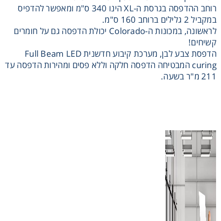
רוחב ההדפסה בגרסת ה-XL הינו 340 ס"מ ומאפשר להדפיס
במקביל 2 גלילים ברוחב 160 ס"מ.
לראשונה, במכונות ה-Colorado יכולת הדפסה גם על חומרים
קשיחים!
הדפסת צבע לבן, מערכת קיבוע חדשנית Full Beam LED
curing המבטיחה הדפסה חלקה וללא פסים ומהירות הדפסה עד
אני מאשר קבלת חומרים פרסומים מגטר
211 מ"ר בשעה.
מעונין לקבל הצעת מחיר או מידע עבור:
חומרי גלם לשילוט
חומרי גלם לדפוס